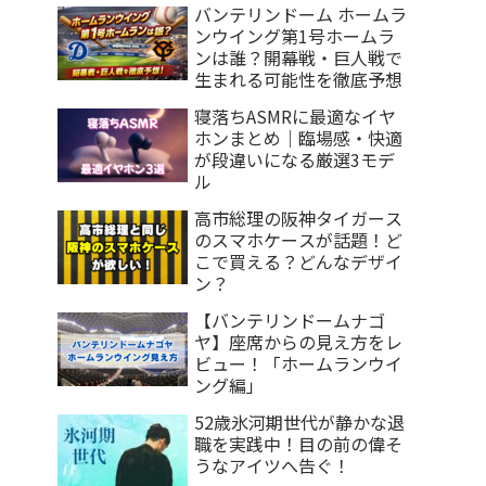
バンテリンドーム ホームラ
ンウイング第1号ホームラ
ンは誰？開幕戦・巨人戦で
生まれる可能性を徹底予想
寝落ちASMRに最適なイヤ
ホンまとめ｜臨場感・快適
が段違いになる厳選3モデ
ル
高市総理の阪神タイガース
のスマホケースが話題！ど
こで買える？どんなデザイ
ン？
【バンテリンドームナゴ
ヤ】座席からの見え方をレ
ビュー！「ホームランウイ
ング編」
52歳氷河期世代が静かな退
職を実践中！目の前の偉そ
うなアイツへ告ぐ！