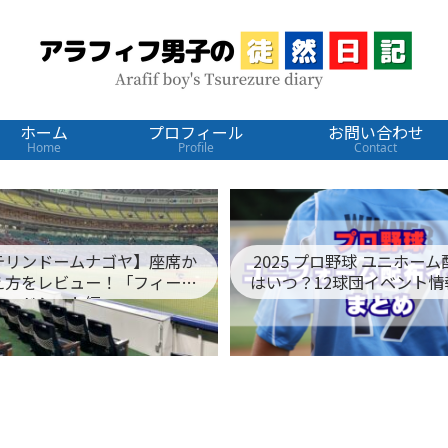
ホーム
プロフィール
お問い合わせ
Home
Profile
Contact
テリンドームナゴヤ】座席か
2025 プロ野球 ユニホー
え方をレビュー！「フィール
はいつ？12球団イベント情
ドシート編」