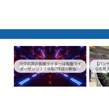
ガヴの次の仮面ライダーは仮面ライ
【バン
ダーゼッツ！？令和7作目の新仮面
らの見
ライダー名が判明！