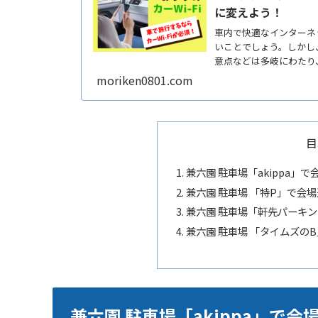
に変えよう！
車内で快適なインターネッ
いことでしょう。しかし、
意点などは多岐にわたり
ReadMore...
moriken0801.com
目
兼六園 駐車場「akippa
兼六園 駐車場 「特P」で会
兼六園 駐車場「軒先パーキ
兼六園 駐車場 「タイムズの
兼六園 駐車場「akippa」で