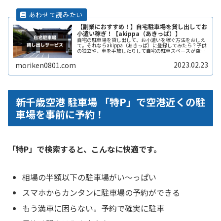
【副業におすすめ！】自宅駐車場を貸し出してお
小遣い稼ぎ！【akippa（あきっぱ）】
自宅の駐車場を貸し出して、お小遣いを稼ぐ方法をおしえ
て。それならakippa（あきっぱ）に登録してみたら？子供
の独立や、車を手放したりして自宅の駐車スペースが空い
ている。となりの土地の空きスペースを有効に活用した
い。自宅駐車場を貸すと副収入ReadMore...
2023.02.23
moriken0801.com
新千歳空港 駐車場 「特P」で空港近くの駐
車場を事前に予約！
「特P」で検索すると、こんなに快適です。
相場の半額以下の駐車場がい〜っぱい
スマホからカンタンに駐車場の予約ができる
もう満車に困らない。予約で確実に駐車