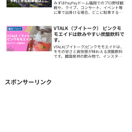
みずほPayPayドーム福岡でのプロ野球観
戦や、ライブ、コンサート、イベント等
に車で出掛ける場合、どこに駐車するか
悩みますよね。なるべく近くに停めたい
時間料金を気にせずイベントを楽しみた
い駐車場を探すのに時間をかけたくない
VTALK（ブイトーク） ピンクモ
雑記ブログ
自由に入出庫がしたReadMore...
モエイドは飲みやすい炭酸飲料で
す。
VTALK(ブイトーク)ピンクモモエイドは、
モモの甘さと爽快感が味わえる炭酸飲料
です。韓国発祥の飲み物で、インスタ映
えもします。パッケージが透明で中身が
見え、鮮やかなピンクが確認できるのも
特徴の一つ。綺麗な色と缶、美味しさ、
透明な空き缶に好きな色の液体やビー玉
を入れて飾れます。
スポンサーリンク