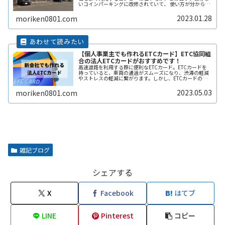
いコインパーキングに改修されていて、 使い方が分からず
敬遠してしまった経験があります。 そこで、ここではロッ
ク板のないコインパーキングの使い方や、ロック板がない
2023.01.28
moriken0801.com
と不正に使われないの？などその辺りも含めて解説しま
す。
【個人事業主でも作れるETCカード】ETC協同組
合の法人ETCカードがおすすめです！
高速道路を利用する際に便利なETCカード。ETCカードを
持っていると、車両の通過がスムーズになり、渋滞の軽減
やストレスの軽減に繋がります。しかし、ETCカードの種
類や利用方法、料金プランなどについては初めての人には
分かりづらく、申し込み方法ReadMore...
2023.05.03
moriken0801.com
雑記ブログ
シェアする
X
Facebook
はてブ
LINE
Pinterest
コピー