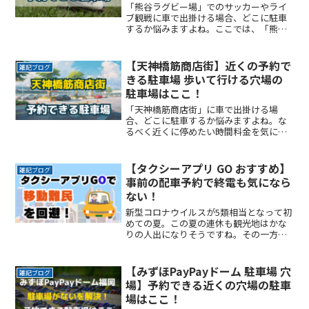
「熊谷ラグビー場」でのサッカーやライ
ブ観戦に車で出掛ける場合、どこに駐車
するか悩みますよね。ここでは、「熊谷
ラグビー場」付近でお得に駐車できるサ
ービスを紹介します。なるべく近くに停
めたい時間料金を気にせずイベントを楽
【天神橋筋商店街】近くの予約で
雑記ブログ
しみたい駐車場を探すのにReadMore...
きる駐車場 歩いて行ける穴場の
駐車場はここ！
「天神橋筋商店街」に車で出掛ける場
合、どこに駐車するか悩みますよね。な
るべく近くに停めたい時間料金を気にせ
ず楽しみたい駐車場を探すのに時間をか
けたくない自由に入出庫がしたい帰りは
渋滞を避けてスムーズに帰りたいここで
【タクシーアプリ GO おすすめ】
雑記ブログ
は、「天神橋筋商店街」付近ReadMore...
事前の配車予約で終電も気になら
ない！
新型コロナウイルスが5類相当となって初
めての夏。この夏の連休も観光地はかな
りの人出になりそうですね。その一方
で、観光客の足となる「タクシー」が全
く捕まらない、という問題も出てきてい
るようです。また夜遅くまで遊んで終電
【みずほPayPayドーム 駐車場 穴
雑記ブログ
を逃した方へもおススメすReadMore...
場】予約できる近くの穴場の駐車
場はここ！