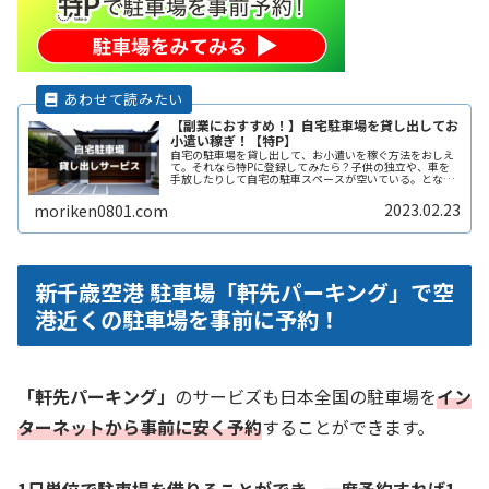
【副業におすすめ！】自宅駐車場を貸し出してお
小遣い稼ぎ！【特P】
自宅の駐車場を貸し出して、お小遣いを稼ぐ方法をおしえ
て。それなら特Pに登録してみたら？子供の独立や、車を
手放したりして自宅の駐車スペースが空いている。となり
の土地の空きスペースを有効に活用したい。自宅駐車場を
貸すと副収入になると聞いたことがReadMore...
2023.02.23
moriken0801.com
新千歳空港 駐車場「軒先パーキング」で空
港近くの駐車場を事前に予約！
「軒先パーキング」
のサービズも日本全国の駐車場を
イン
ターネットから事前に安く予約
することができます。