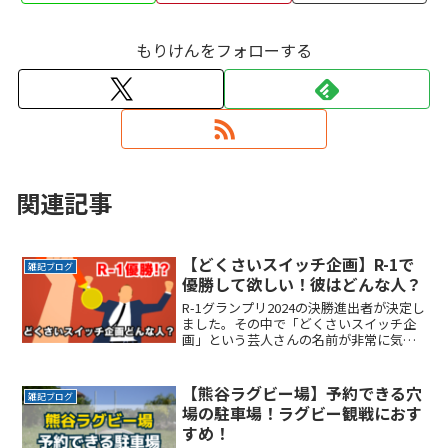
もりけんをフォローする
関連記事
【どくさいスイッチ企画】R-1で
雑記ブログ
優勝して欲しい！彼はどんな人？
R-1グランプリ2024の決勝進出者が決定し
ました。その中で「どくさいスイッチ企
画」という芸人さんの名前が非常に気に
なりました。一体どんな経歴を持った芸
人さんなのでしょうか。ここではどくさ
いスイッチ企画さんの本名や、その芸名
【熊谷ラグビー場】予約できる穴
雑記ブログ
の由来をまとめまReadMore...
場の駐車場！ラグビー観戦におす
すめ！