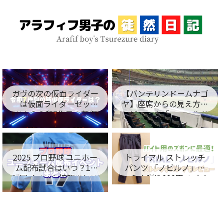
ガヴの次の仮面ライダー
【バンテリンドームナゴ
は仮面ライダーゼッ
ヤ】座席からの見え方を
ツ！？令和7作目の新仮
レビュー！「フィールド
面ライダー名が判明！
シート編」
2025 プロ野球 ユニホー
トライアル ストレッチ
ム配布試合はいつ？12
パンツ 「ノビルノ」口
球団イベント情報まとめ
コミ！税込998円でバイ
ト用のズボンに最適！