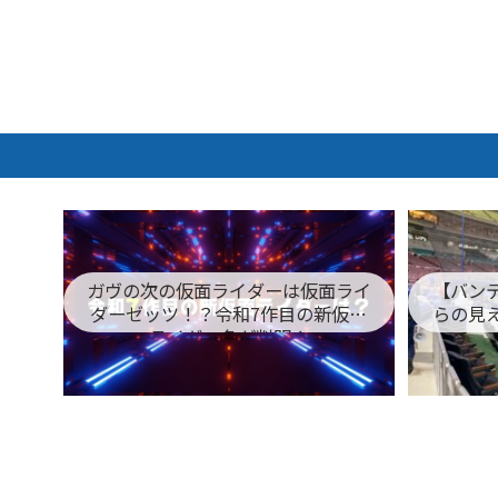
ガヴの次の仮面ライダーは仮面ライ
【バン
ダーゼッツ！？令和7作目の新仮面
らの見
ライダー名が判明！