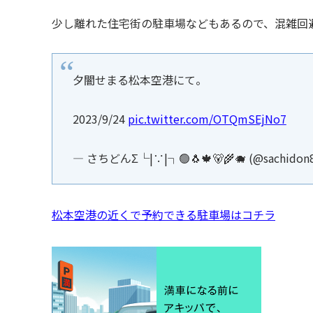
少し離れた住宅街の駐車場などもあるので、混雑回
夕闇せまる松本空港にて。
2023/9/24
pic.twitter.com/OTQmSEjNo7
— さちどんΣ└|∵|┐🟢🐧🍁🐻🌾🐗 (@sachidon
松本空港の近くで予約できる駐車場はコチラ