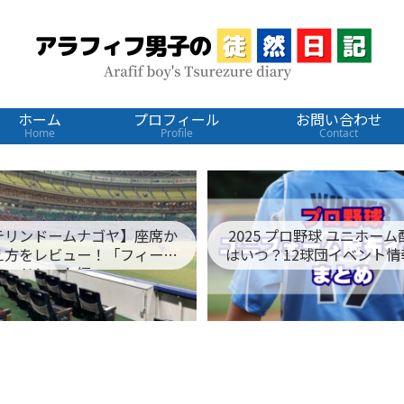
ホーム
プロフィール
お問い合わせ
Home
Profile
Contact
テリンドームナゴヤ】座席か
2025 プロ野球 ユニホー
え方をレビュー！「フィール
はいつ？12球団イベント情
ドシート編」