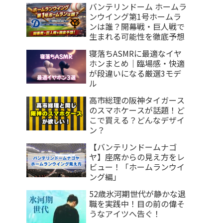
バンテリンドーム ホームラ
ンウイング第1号ホームラ
ンは誰？開幕戦・巨人戦で
生まれる可能性を徹底予想
寝落ちASMRに最適なイヤ
ホンまとめ｜臨場感・快適
が段違いになる厳選3モデ
ル
高市総理の阪神タイガース
のスマホケースが話題！ど
こで買える？どんなデザイ
ン？
【バンテリンドームナゴ
ヤ】座席からの見え方をレ
ビュー！「ホームランウイ
ング編」
52歳氷河期世代が静かな退
職を実践中！目の前の偉そ
うなアイツへ告ぐ！