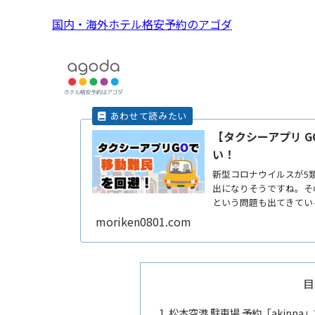
国内・海外ホテル格安予約のアゴダ
【タクシーアプリ 
い！
新型コロナウイルスが5
出になりそうですね。そ
という問題も出てきてい
メすReadMore...
moriken0801.com
目
松本空港 駐車場 予約「akip