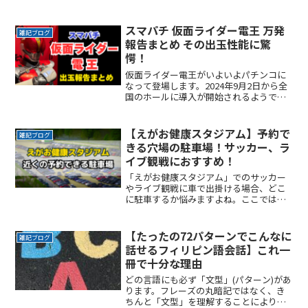
「札幌月寒ラグビー場」付近でお得に駐
車できるサービスを紹介します。なるべ
く近くに停めたい時間料金を気にせずイ
スマパチ 仮面ライダー電王 万発
雑記ブログ
ベントを楽しみたい駐車場をReadMore...
報告まとめ その出玉性能に驚
愕！
仮面ライダー電王がいよいよパチンコに
なって登場します。2024年9月2日から全
国のホールに導入が開始されるようです
ね。話題のラッキトリガーも搭載されて
おり、出玉性能も申し分ありません。今
回の仮面ライダー電王は歴代の仮面ライ
【えがお健康スタジアム】予約で
雑記ブログ
ダーラインキングでReadMore...
きる穴場の駐車場！サッカー、ラ
イブ観戦におすすめ！
「えがお健康スタジアム」でのサッカー
やライブ観戦に車で出掛ける場合、どこ
に駐車するか悩みますよね。ここでは、
「えがお健康スタジアム」付近でお得に
駐車できるサービスを紹介します。なる
べく近くに停めたい時間料金を気にせず
【たったの72パターンでこんなに
雑記ブログ
イベントを楽しみたい駐車ReadMore...
話せるフィリピン語会話】これ一
冊で十分な理由
どの言語にも必ず「文型」(パターン)があ
ります。フレーズの丸暗記ではなく、き
ちんと「文型」を理解することにより、