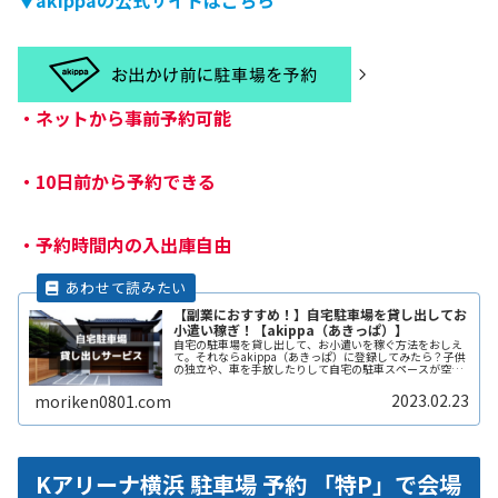
・
ネットから事前予約可能
・
10日前から予約できる
・
予約時間内の入出庫自由
【副業におすすめ！】自宅駐車場を貸し出してお
小遣い稼ぎ！【akippa（あきっぱ）】
自宅の駐車場を貸し出して、お小遣いを稼ぐ方法をおしえ
て。それならakippa（あきっぱ）に登録してみたら？子供
の独立や、車を手放したりして自宅の駐車スペースが空い
ている。となりの土地の空きスペースを有効に活用した
い。自宅駐車場を貸すと副収入ReadMore...
2023.02.23
moriken0801.com
Kアリーナ横浜 駐車場 予約 「特P」で会場