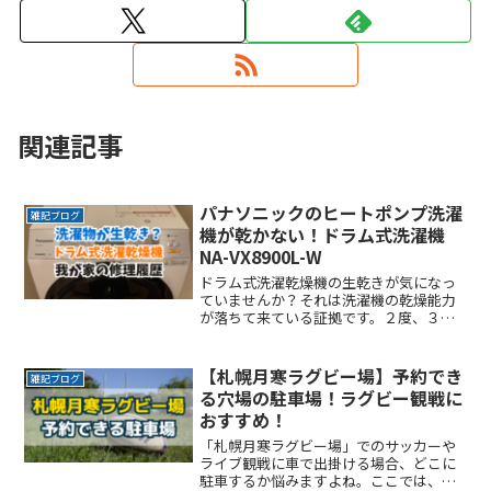
関連記事
パナソニックのヒートポンプ洗濯
雑記ブログ
機が乾かない！ドラム式洗濯機
NA-VX8900L-W
ドラム式洗濯乾燥機の生乾きが気になっ
ていませんか？それは洗濯機の乾燥能力
が落ちて来ている証拠です。２度、３度
と乾燥してようやく乾くレベルですよ
ね。私もそのような経験に悩みました。
ちなみに我が家が使用している洗濯機は
【札幌月寒ラグビー場】予約でき
雑記ブログ
これになります。パナソニッReadMore...
る穴場の駐車場！ラグビー観戦に
おすすめ！
「札幌月寒ラグビー場」でのサッカーや
ライブ観戦に車で出掛ける場合、どこに
駐車するか悩みますよね。ここでは、