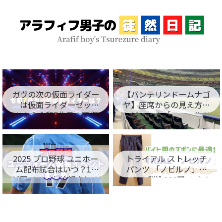
ガヴの次の仮面ライダー
【バンテリンドームナゴ
は仮面ライダーゼッ
ヤ】座席からの見え方を
ツ！？令和7作目の新仮
レビュー！「フィールド
面ライダー名が判明！
シート編」
2025 プロ野球 ユニホー
トライアル ストレッチ
ム配布試合はいつ？12
パンツ 「ノビルノ」口
球団イベント情報まとめ
コミ！税込998円でバイ
ト用のズボンに最適！