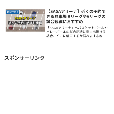
あとは単語を入れ替えるだけで、会話の
バリエーションを広げることができま
す。
【SAGAアリーナ】近くの予約で
雑記ブログ
きる駐車場 BリーグやVリーグの
試合観戦におすすめ
「SAGAアリーナ」へバスケットボールや
バレーボールの試合観戦に車で出掛ける
場合、どこに駐車するか悩みますよね。
試合観戦の行き帰りで長距離を歩くのは
避けたいところです。なるべく近くに停
めたい確実に駐車できるという安心感が
欲しい時間料金を気にReadMore...
スポンサーリンク