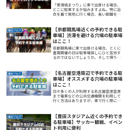
「常滑焼まつり」に車で出掛ける場合、
どこに駐車するか悩みますよね。特に浴
衣を着て現地に行く場合、長い距離を歩
くのは避けたいところです。なるべく近
くに停めたい確実に駐車できるという安
心感が欲しい時間料金を気にせず楽しみ
【京都競馬場近くの予約できる駐
雑記ブログ
たい駐車場を探すのに時間ReadMore...
車場】渋滞を避ける穴場の駐車場
はここ！
京都競馬場に車で出掛ける場合、とくに
重賞開催の日は駐車場探しにひと苦労す
るのではないでしょうか。そして帰りの
渋滞に巻き込まれると、1時間は身動きが
できないこともありますよね。ここでは
京都競馬場の近くで、予約できる駐車場
【名古屋空港周辺で予約できる駐
雑記ブログ
サービスを紹介します。ReadMore...
車場】オススメする穴場の駐車場
はここ！
日々多くの人が利用する名古屋空港空港
まで電車などの公共交通機関を利用して
行く方法はありますが、車で行く際に問
題になるのが駐車場です。ゴールデンウ
イークやお盆、年末年始などの長期連休
に空港を利用する際、特に駐車場の確保
【豊田スタジアム近くの予約でき
雑記ブログ
ができるか不安になりますReadMore...
る駐車場】サッカー観戦、イベン
ト利用に便利