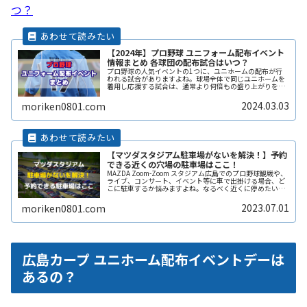
つ？
【2024年】プロ野球 ユニフォーム配布イベント
情報まとめ 各球団の配布試合はいつ？
プロ野球の人気イベントの1つに、ユニホームの配布が行
われる試合がありますよね。球場全体で同じユニホームを
着用し応援する試合は、通常より何倍もの盛り上がりを感
じます。ここでは、2024年に開催が予定されているプロ野
球各球団の「ユニホーム配布イReadMore...
2024.03.03
moriken0801.com
【マツダスタジアム駐車場がないを解決！】予約
できる近くの穴場の駐車場はここ！
MAZDA Zoom-Zoom スタジアム広島でのプロ野球観戦や、
ライブ、コンサート、イベント等に車で出掛ける場合、ど
こに駐車するか悩みますよね。なるべく近くに停めたい時
間料金を気にせずイベントを楽しみたい駐車場を探すのに
時間をかけたくないReadMore...
2023.07.01
moriken0801.com
広島カープ ユニホーム配布イベントデーは
あるの？