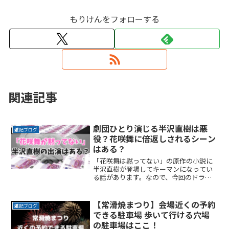
もりけんをフォローする
関連記事
劇団ひとり演じる半沢直樹は悪
雑記ブログ
役？花咲舞に倍返しされるシーン
はある？
「花咲舞は黙ってない」の原作の小説に
半沢直樹が登場してキーマンになってい
る話があります。なので、今回のドラマ
に半沢直樹が登場するのでは？と話題に
なっています。原作者は同じでも局が違
うので難しいと思うのですが、もしかし
【常滑焼まつり】会場近くの予約
雑記ブログ
たら？と期待してしまいまReadMore...
できる駐車場 歩いて行ける穴場
の駐車場はここ！