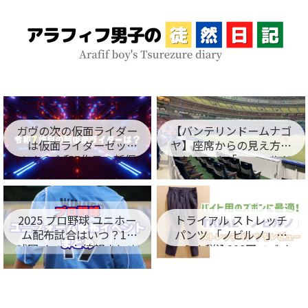
ガヴの次の仮面ライダー
【バンテリンドームナゴ
は仮面ライダーゼッ
ヤ】座席からの見え方を
ツ！？令和7作目の新仮
レビュー！「フィールド
面ライダー名が判明！
シート編」
2025 プロ野球 ユニホー
トライアル ストレッチ
ム配布試合はいつ？12
パンツ 「ノビルノ」口
球団イベント情報まとめ
コミ！税込998円でバイ
ト用のズボンに最適！