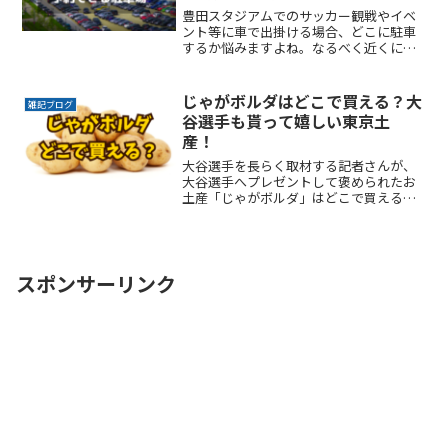
豊田スタジアムでのサッカー観戦やイベ
ント等に車で出掛ける場合、どこに駐車
するか悩みますよね。なるべく近くに停
めたい時間料金を気にせずイベントを楽
しみたい駐車場を探すのに時間をかけた
くない自由に入出庫がしたい帰りは渋滞
じゃがボルダはどこで買える？大
雑記ブログ
を避けてスムーズに帰りたReadMore...
谷選手も貰って嬉しい東京土
産！
大谷選手を長らく取材する記者さんが、
大谷選手へプレゼントして褒められたお
土産「じゃがボルダ」はどこで買えるの
でしょうか？「今までで一番良い仕事を
しましたね」と言われたくらいなので、
さぞお菓子好きの大谷選手も気にいった
商品なのでしょうね。一度ReadMore...
スポンサーリンク