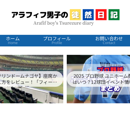
ホーム
プロフィール
お問い合わせ
Home
Profile
Contact
テリンドームナゴヤ】座席か
2025 プロ野球 ユニホー
え方をレビュー！「フィール
はいつ？12球団イベント情
ドシート編」