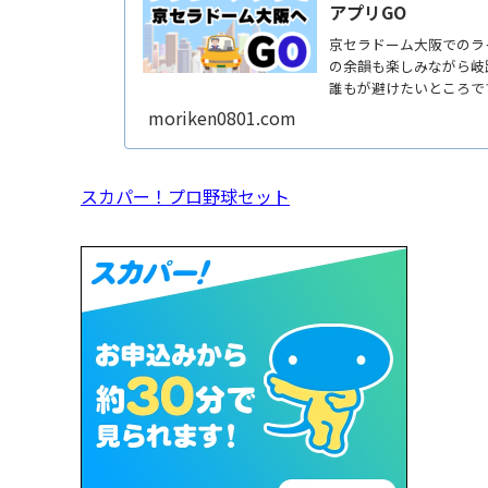
アプリGO
京セラドーム大阪でのラ
の余韻も楽しみながら岐
誰もが避けたいところで
ないしReadMore...
moriken0801.com
スカパー！プロ野球セット