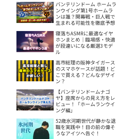
バンテリンドーム ホームラ
ンウイング第1号ホームラ
ンは誰？開幕戦・巨人戦で
生まれる可能性を徹底予想
寝落ちASMRに最適なイヤ
ホンまとめ｜臨場感・快適
が段違いになる厳選3モデ
ル
高市総理の阪神タイガース
のスマホケースが話題！ど
こで買える？どんなデザイ
ン？
【バンテリンドームナゴ
ヤ】座席からの見え方をレ
ビュー！「ホームランウイ
ング編」
52歳氷河期世代が静かな退
職を実践中！目の前の偉そ
うなアイツへ告ぐ！