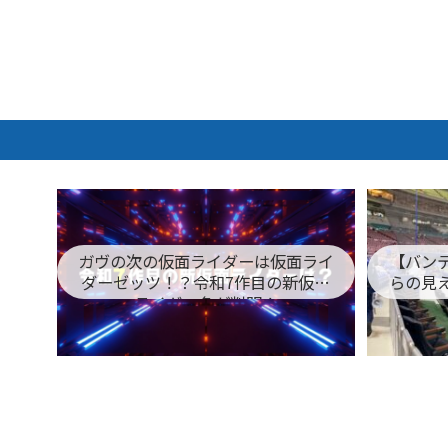
ガヴの次の仮面ライダーは仮面ライ
【バン
ダーゼッツ！？令和7作目の新仮面
らの見
ライダー名が判明！