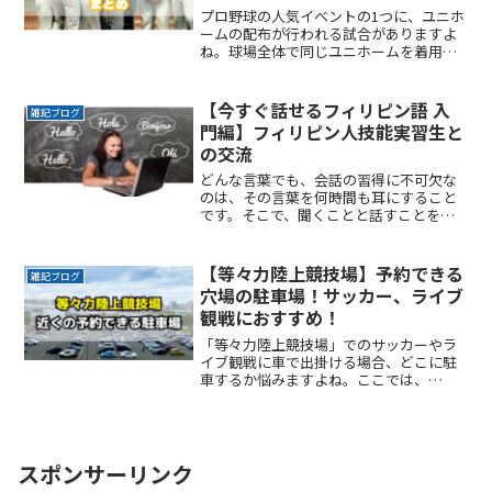
プロ野球の人気イベントの1つに、ユニホ
ームの配布が行われる試合がありますよ
ね。球場全体で同じユニホームを着用し
応援する試合は、通常より何倍もの盛り
上がりを感じます。ここでは、2024年に
楽天モバイルパーク宮城で開催が予定さ
【今すぐ話せるフィリピン語 入
雑記ブログ
れている楽天イーグReadMore...
門編】フィリピン人技能実習生と
の交流
どんな言葉でも、会話の習得に不可欠な
のは、その言葉を何時間も耳にすること
です。そこで、聞くことと話すことを交
互に行って、少しずつ慣れていこうとい
う趣旨で編集制作されているのが、この
「今すぐ話せるフィリピン語 入門編」で
【等々力陸上競技場】予約できる
雑記ブログ
す。
穴場の駐車場！サッカー、ライブ
観戦におすすめ！
「等々力陸上競技場」でのサッカーやラ
イブ観戦に車で出掛ける場合、どこに駐
車するか悩みますよね。ここでは、
「等々力陸上競技場」付近でお得に駐車
できるサービスを紹介します。なるべく
近くに停めたい時間料金を気にせずイベ
ントを楽しみたい駐車場を探す
ReadMore...
スポンサーリンク