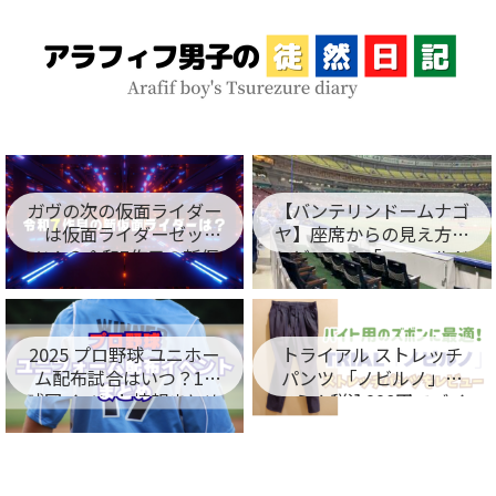
ガヴの次の仮面ライダー
【バンテリンドームナゴ
は仮面ライダーゼッ
ヤ】座席からの見え方を
ツ！？令和7作目の新仮
レビュー！「フィールド
面ライダー名が判明！
シート編」
2025 プロ野球 ユニホー
トライアル ストレッチ
ム配布試合はいつ？12
パンツ 「ノビルノ」口
球団イベント情報まとめ
コミ！税込998円でバイ
ト用のズボンに最適！