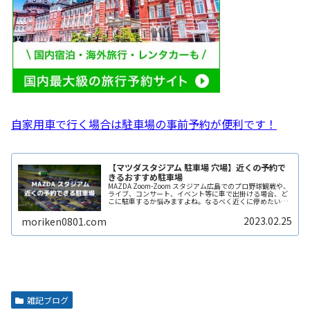
自家用車で行く場合は駐車場の事前予約が便利です！
【マツダスタジアム 駐車場 穴場】近くの予約で
きるおすすめ駐車場
MAZDA Zoom-Zoom スタジアム広島でのプロ野球観戦や、
ライブ、コンサート、イベント等に車で出掛ける場合、ど
こに駐車するか悩みますよね。なるべく近くに停めたい時
間料金を気にせずイベントを楽しみたい駐車場を探すのに
時間をかけたくないReadMore...
2023.02.25
moriken0801.com
雑記ブログ