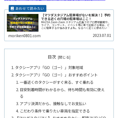
【マツダスタジアム駐車場がないを解決！】予約
できる近くの穴場の駐車場はここ！
MAZDA Zoom-Zoom スタジアム広島でのプロ野球観戦や、
ライブ、コンサート、イベント等に車で出掛ける場合、ど
こに駐車するか悩みますよね。なるべく近くに停めたい時
間料金を気にせずイベントを楽しみたい駐車場を探すのに
時間をかけたくないReadMore...
2023.07.01
moriken0801.com
目次
タクシーアプリ「GO（ゴー）」対象地域
タクシーアプリ「GO（ゴー）」おすすめポイント
一番近くのタクシーがすぐ来る、すぐ乗れる
目安到着時間がわかるから、待ち時間も有効に使え
る
アプリ決済だから、接触なしでお支払い
こだわり条件で乗りたい車両を指定できる
【マツダスタジアム】 おすすめタクシー配車アプリGO