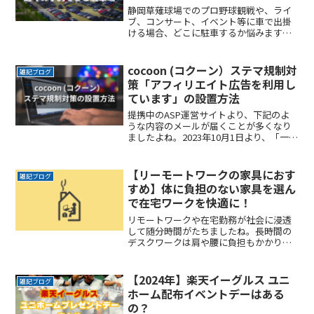
静岡草薙球場でのプロ野球観戦や、ライ
ブ、コンサート、イベント等に車で出掛
ける場合、どこに駐車するか悩みますよ
ね。なるべく近くに停めたい時間料金を
気にせずイベントを楽しみたい駐車場を
探すのに時間をかけたくない自由に入出
cocoon (コクーン）ステマ規制対
雑記ブログ
庫がしたい帰りは渋滞を避ReadMore...
策「アフィリエイト広告を利用し
ています」の設置方法
提携中のASP運営サイトより、下記のよ
うな内容のメールが届くことが多くなり
ましたよね。2023年10月1日より、「一般
消費者が事業者の表示であることを判別
することが困難である表示」は、 一般消
費者による自主的かつ合理的な選択を阻
【リーモートワークの家具におす
雑記ブログ
害するおそれReadMore...
すめ】体に負担のない家具を選ん
で在宅ワークを快適に！
リモートワークや在宅勤務が社会に浸透
して随分時間がたちましたね。長時間の
デスクワークは肩や腰に負担もかかりま
す。今回は自宅のスモールオフィス化に
最適なオフィス家具を紹介します。チェ
アやデスクを使いやすく、体にあったも
【2024年】楽天イーグルス ユニ
雑記ブログ
のに変えるだけで作業効率がアップしま
ホーム配布イベントデーはある
すよ。
の？