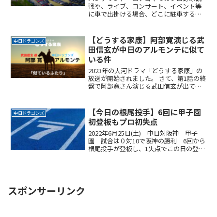
戦や、ライブ、コンサート、イベント等
に車で出掛ける場合、どこに駐車するか
悩みますよね。なるべく近くに停めたい
時間料金を気にせずイベントを楽しみた
い駐車場を探すのに時間をかけたくない
【どうする家康】阿部寛演じる武
中日ドラゴンズ
自由に入出庫がしたい帰りReadMore...
田信玄が中日のアルモンテに似て
いる件
2023年の大河ドラマ「どうする家康」の
放送が開始されました。 さて、第1話の終
盤で阿部寛さん演じる武田信玄が出て来
ました。 ん?どこかで見覚えが… 中日フ
ァンではお馴染み髭のアルモンテにそっ
くりではありませんか。 アルモンテは今
【今日の根尾投手】6回に甲子園
中日ドラゴンズ
季から中日ドラゴンズに出戻って来た選
初登板もプロ初失点
手です。阿部寛さんとアルモンテの活躍
に注目です。
2022年6月25日(土) 中日対阪神 甲子
園 試合は０対10で阪神の勝利 6回から
根尾投手が登板し、1失点でこの日の登板
を終えた。初失点だったけど、これもい
い経験だ。課題も見つかったことだろ
う。次回の登板に向けて準備をしてほし
い。
スポンサーリンク