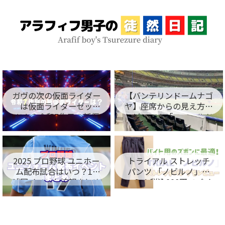
ガヴの次の仮面ライダー
【バンテリンドームナゴ
は仮面ライダーゼッ
ヤ】座席からの見え方を
ツ！？令和7作目の新仮
レビュー！「フィールド
面ライダー名が判明！
シート編」
2025 プロ野球 ユニホー
トライアル ストレッチ
ム配布試合はいつ？12
パンツ 「ノビルノ」口
球団イベント情報まとめ
コミ！税込998円でバイ
ト用のズボンに最適！