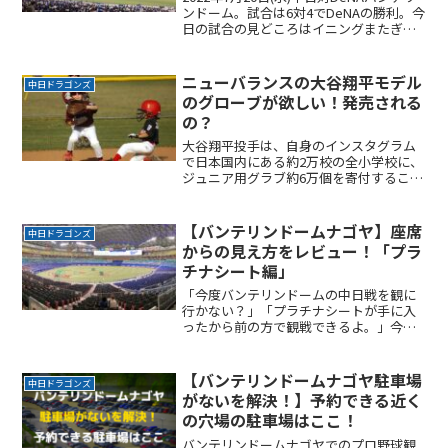
ンドーム。試合は6対4でDeNAの勝利。今
日の試合の見どころはイニングまたぎを
した根尾投手のピッチング。根尾が登板
すると球場の雰囲気が変わり、ゲームが
動きますね。次の登板もがんばれ！
ニューバランスの大谷翔平モデル
中日ドラゴンズ
のグローブが欲しい！発売される
の？
大谷翔平投手は、自身のインスタグラム
で日本国内にある約2万校の全小学校に、
ジュニア用グラブ約6万個を寄付すること
を発表しました。インスタグラムにはサ
インとともに「野球しようぜ！」と書か
れた画像などを投稿。「野球を通じて元
【バンテリンドームナゴヤ】座席
中日ドラゴンズ
気に楽しく日々を過ごReadMore...
からの見え方をレビュー！「プラ
チナシート編」
「今度バンテリンドームの中日戦を観に
行かない？」「プラチナシートが手に入
ったから前の方で観戦できるよ。」今
回、実際に中日ドラゴンズ戦をプラチナ
シートで観戦してきました。ここでは、
プラチナシートからの見え方を写真と共
【バンテリンドームナゴヤ駐車場
中日ドラゴンズ
に記事にまとめました。
がないを解決！】予約できる近く
の穴場の駐車場はここ！
バンテリンドームナゴヤでのプロ野球観