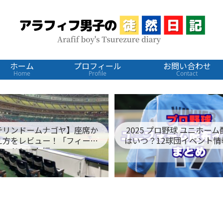
ホーム
プロフィール
お問い合わせ
Home
Profile
Contact
テリンドームナゴヤ】座席か
2025 プロ野球 ユニホー
え方をレビュー！「フィール
はいつ？12球団イベント情
ドシート編」