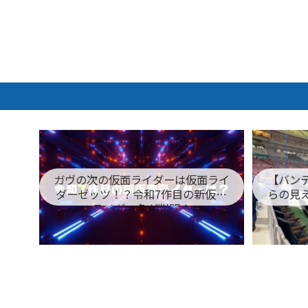
ガヴの次の仮面ライダーは仮面ライ
【バン
ダーゼッツ！？令和7作目の新仮面
らの見
ライダー名が判明！