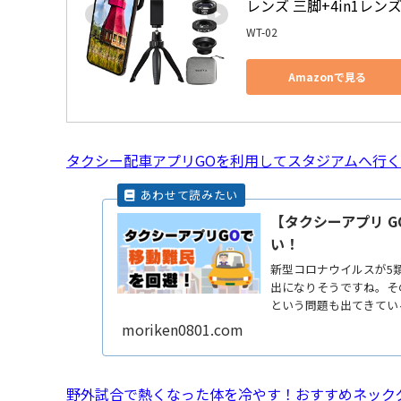
レンズ 三脚+4in1レンズ
WT-02
Amazonで見る
タクシー配車アプリGOを利用してスタジアムへ行
【タクシーアプリ 
い！
新型コロナウイルスが5
出になりそうですね。そ
という問題も出てきてい
メすReadMore...
moriken0801.com
野外試合で熱くなった体を冷やす！おすすめネック