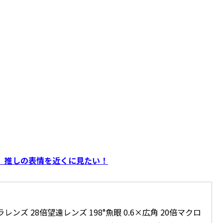
】推しの表情を近くに見たい！
メラレンズ 28倍望遠レンズ 198°魚眼 0.6×広角 20倍マクロ