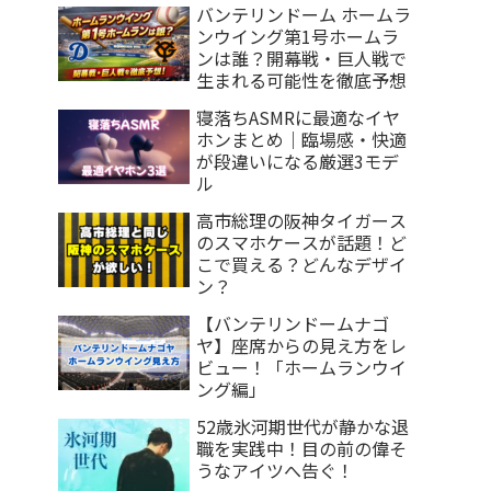
バンテリンドーム ホームラ
ンウイング第1号ホームラ
ンは誰？開幕戦・巨人戦で
生まれる可能性を徹底予想
寝落ちASMRに最適なイヤ
ホンまとめ｜臨場感・快適
が段違いになる厳選3モデ
ル
高市総理の阪神タイガース
のスマホケースが話題！ど
こで買える？どんなデザイ
ン？
【バンテリンドームナゴ
ヤ】座席からの見え方をレ
ビュー！「ホームランウイ
ング編」
52歳氷河期世代が静かな退
職を実践中！目の前の偉そ
うなアイツへ告ぐ！