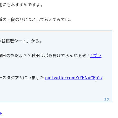
用にもおすすめですよ。
避の手段のひとつとして考えてみては。
水谷拓磨シート」から。
曜日の夜だよ？？秋田サポも負けてらんねぇぞ！
#ブラ
ースタジアムにいました
pic.twitter.com/YZKNuCFp1x
ラ