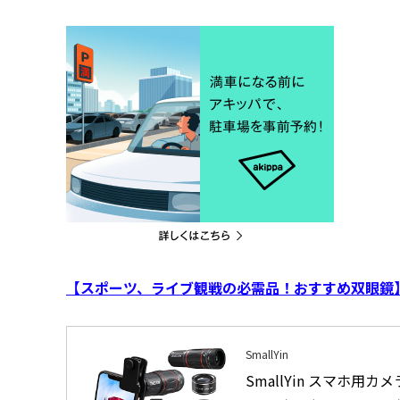
【スポーツ、ライブ観戦の必需品！おすすめ双眼鏡
SmallYin
SmallYin スマホ用カ