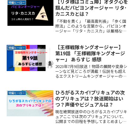
【リタ様はコミュ障】オタク心を
特撮ヒーロー
きます。どんReadMore...
掴んだパピヨンオージャー リタ･
カニスカとは？
「不動を貫く」「最高裁判長」「歩く国
際法」このような言葉から、パピヨンオ
ージャー「リタ・カニスカ」は厳格な人
物なんだろうなぁという印象を持ちませ
んでしたか？でもどうやら少し違うよう
ですね。ここではパピヨンオージャー
【王様戦隊キングオージャー】
特撮ヒーロー
「リタ・カニスカ」から受けReadMore...
第19話 「王様戦隊キングオージ
ャー」 あらすじ 感想
2023年7月9日放送！物語の展開や変身シ
ーンなど見どころが満載！伝説をも超え
るエクストリームキングオージャーの力
で、ラクレスのキングオージャーZEROを
打ち倒したのも束の間、バグナラクによ
ってシュゴッダムは占拠されてしまいま
ひろがるスカイ!プリキュアの次
特撮ヒーロー
す。もはや国とReadMore...
のプリキュアは？放送開始はい
つ？声優やビジュアルは？
現在絶賛放送中のひろがるスカイ!プリキ
ュアここでは次のプリキュアについて、
公開までの日程を予想してまとめまし
た。少々気が早いですがお付き合いくだ
さい。メルカリでプリキュアグッズを検
索する(function(b,c,f,g,a,d,e)