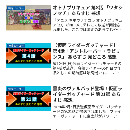
オトナプリキュア 第8話 「ワタシ
特撮ヒーロー
ノマチ」あらすじ 感想
「アニメ キボウノチカラ オトナプリキュ
ア’23」がNHKのEテレにて放送が開始さ
れました。ここでは番組のあらすじや感
想をまとめていきます。子どもの頃夢中
で見ていた人や、一緒に見ていた大人が
十数年ぶりに見たプリキュアの感想に興
【仮面ライダーガッチャード】
特撮ヒーロー
味が湧きますねReadMore...
第4話「アントルーパー・ラビリ
ンス」 あらすじ 見どころ 感想
9月24日(日)仮面ライダーガッチャードの
第4話が放送。令和ライダーの5作目の作
品としての期待感は最高潮です。ここで
は毎週視聴した感想をSNSの声を中心に
まとめていきます。どんな感想が集まる
のか楽しみですね。🦗バッタ‼️#仮面ライ
黒炎のヴァルバラド登場！仮面ラ
特撮ヒーロー
ダーガッチReadMore...
イダーガッチャード 第21話 あら
すじ 感想
2024年2月4日放送仮面ライダーガッチャ
ードの第21話が放送されました。ファイ
ヤーガッチャードに宝太郎がパワーアッ
プ！令和ライダーの5作目の作品としての
期待感は最高潮です。ここでは毎週視聴
した感想をSNSの声を中心にまとめてい