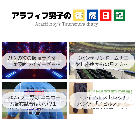
ガヴの次の仮面ライダー
【バンテリンドームナゴ
は仮面ライダーゼッ
ヤ】座席からの見え方を
ツ！？令和7作目の新仮
レビュー！「フィールド
面ライダー名が判明！
シート編」
2025 プロ野球 ユニホー
トライアル ストレッチ
ム配布試合はいつ？12
パンツ 「ノビルノ」口
球団イベント情報まとめ
コミ！税込998円でバイ
ト用のズボンに最適！