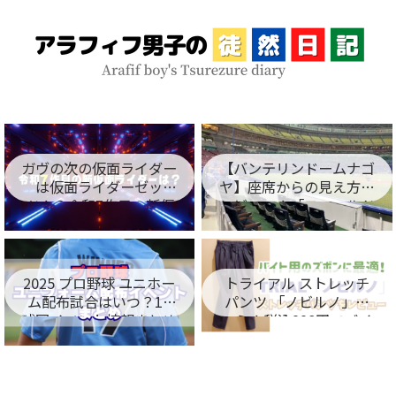
ガヴの次の仮面ライダー
【バンテリンドームナゴ
は仮面ライダーゼッ
ヤ】座席からの見え方を
ツ！？令和7作目の新仮
レビュー！「フィールド
面ライダー名が判明！
シート編」
2025 プロ野球 ユニホー
トライアル ストレッチ
ム配布試合はいつ？12
パンツ 「ノビルノ」口
球団イベント情報まとめ
コミ！税込998円でバイ
ト用のズボンに最適！