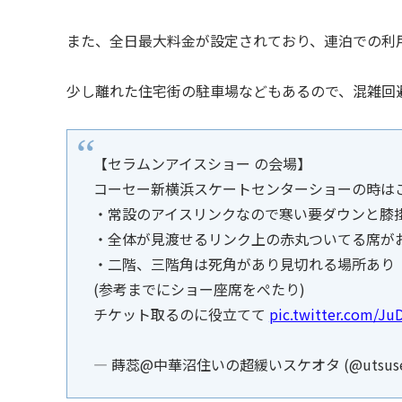
また、全日最大料金が設定されており、連泊での利
少し離れた住宅街の駐車場などもあるので、混雑回
【セラムンアイスショー の会場】
コーセー新横浜スケートセンターショーの時は
・常設のアイスリンクなので寒い要ダウンと膝
・全体が見渡せるリンク上の赤丸ついてる席が
・二階、三階角は死角があり見切れる場所あり
(参考までにショー座席をぺたり)
チケット取るのに役立てて
pic.twitter.com/J
— 蒔蕊@中華沼住いの超緩いスケオタ (@utsuse