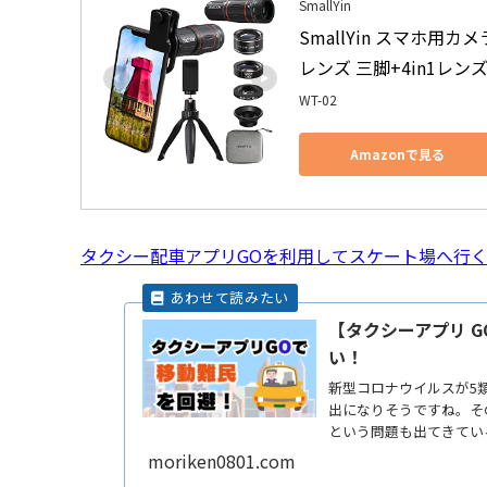
SmallYin
SmallYin スマホ用カ
レンズ 三脚+4in1レンズ
WT-02
Amazonで見る
タクシー配車アプリGOを利用してスケート場へ行
【タクシーアプリ 
い！
新型コロナウイルスが5
出になりそうですね。そ
という問題も出てきてい
メすReadMore...
moriken0801.com