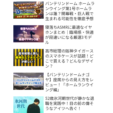
バンテリンドーム ホームラ
ンウイング第1号ホームラ
ンは誰？開幕戦・巨人戦で
生まれる可能性を徹底予想
寝落ちASMRに最適なイヤ
ホンまとめ｜臨場感・快適
が段違いになる厳選3モデ
ル
高市総理の阪神タイガース
のスマホケースが話題！ど
こで買える？どんなデザイ
ン？
【バンテリンドームナゴ
ヤ】座席からの見え方をレ
ビュー！「ホームランウイ
ング編」
52歳氷河期世代が静かな退
職を実践中！目の前の偉そ
うなアイツへ告ぐ！