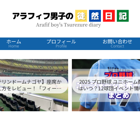
ホーム
プロフィール
お問い合わせ
Home
Profile
Contact
テリンドームナゴヤ】座席か
2025 プロ野球 ユニホー
え方をレビュー！「フィール
はいつ？12球団イベント情
ドシート編」