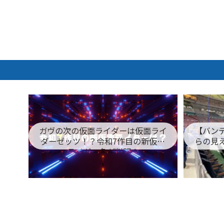
ガヴの次の仮面ライダーは仮面ライ
【バン
ダーゼッツ！？令和7作目の新仮面
らの見
ライダー名が判明！