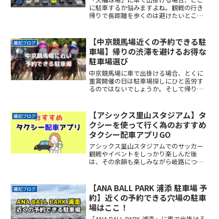
に駐車するか悩みますよね。観戦の行き
帰りで長距離を歩くのは避けたいところ
です。なるべく近くに停めたい確実に駐
車できるという安心感が欲しい時間料金
を気にせず楽しみたい駐車場を探すのに
【中京競馬場近くの予約できる駐
雑記ブログ
時間をかけたくない自由にReadMore...
車場】帰りの渋滞を避けるお得な
駐車場選び
中京競馬場に車で出掛ける場合、とくに
重賞開催の日は駐車場探しにひと苦労す
るのではないでしょうか。そして帰りの
渋滞に巻き込まれると、1時間は身動きが
できないこともありますよね。ここでは
中京競馬場の近くで、予約できる駐車場
【アシックス里山スタジアム】タ
雑記ブログ
サービスを紹介します。ReadMore...
クシーを使って行く為のおすすめ
タクシー配車アプリGO
アシックス里山スタジアムでのサッカー
観戦やイベントをしっかり楽しんだ後
は、その余韻も楽しみながら岐路につき
たいですよね。でもその余韻をかき消す
ほどの混雑は誰もが避けたいところで
す。かといって混雑回避を理由にイベン
【ANA BALL PARK 浦添 駐車場 予
雑記ブログ
トの途中で帰りたくもないし、
約】近くの予約できる穴場の駐車
ReadMore...
場はここ！
「ANA BALL PARK 浦添」に車で出掛ける