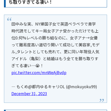
ち取りすぎてる凄い！
田中みな実、NY帰国子女で英語ペラペラで青学
時代読モしてキー局女子アナ受かっただけでも上
位0.何%レベルの勝ち組なのに、女子アナ→女優
って難易度高い道切り開いて成功して美容家,モデ
ル,タレントとしても売れて、更に同い年現役人気
アイドル（亀梨）と結婚はもう全てを勝ち取りす
ぎてる凄い…😭！
pic.twitter.com/mnWeAjBvdp
— もくめ@都内ゆるキャリOL (@mokuyoku99)
December 31, 2023