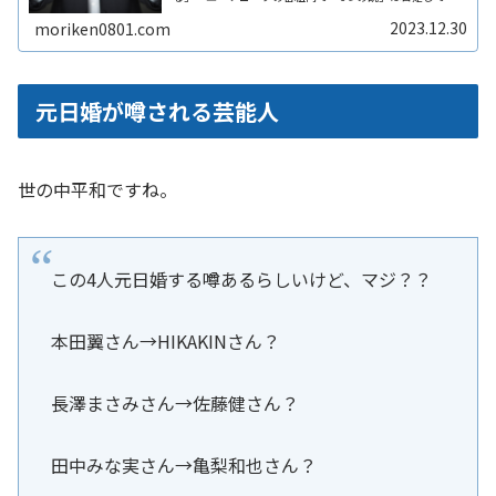
る。では、正解である7つ目の説を予想してみたいと思い
ます。答え合わせは12月31日かReadMore...
2023.12.30
moriken0801.com
元日婚が噂される芸能人
世の中平和ですね。
この4人元日婚する噂あるらしいけど、マジ？？
本田翼さん→HIKAKINさん？
長澤まさみさん→佐藤健さん？
田中みな実さん→亀梨和也さん？