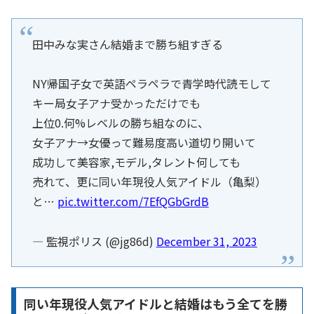
田中みな実さん結婚まで勝ち組すぎる
NY帰国子女で英語ペラペラで青学時代読モして
キー局女子アナ受かっただけでも
上位0.何%レベルの勝ち組なのに、
女子アナ→女優って難易度高い道切り開いて
成功して美容家,モデル,タレント何しても
売れて、更に同い年現役人気アイドル（亀梨）
と…
pic.twitter.com/7EfQGbGrdB
— 監視ポリス (@jg86d)
December 31, 2023
同い年現役人気アイドルと結婚はもう全てを勝