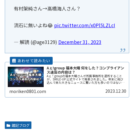
有村架純さん→髙橋海人さん？
流石に無いよね😂
pic.twitter.com/x0Pl5LZLcI
— 解読 (@age3129)
December 31, 2023
Aぇ!group 福本大晴 何をした？コンプライアン
ス違反の内容は？
Aぇ！groupの福本大晴さんが所属事務所を退所すること
が、SMILE-UP.公式サイトで発表されました。年末に飛び
込んで来た大きなニュースに驚いた方も多いのではないで
しょうか。福本大晴さんは何をして事務所を退所になった
のか？具体的なコンプReadMore...
2023.12.30
moriken0801.com
雑記ブログ