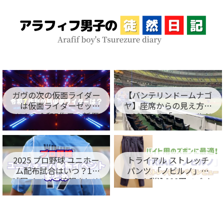
ガヴの次の仮面ライダー
【バンテリンドームナゴ
は仮面ライダーゼッ
ヤ】座席からの見え方を
ツ！？令和7作目の新仮
レビュー！「フィールド
面ライダー名が判明！
シート編」
2025 プロ野球 ユニホー
トライアル ストレッチ
ム配布試合はいつ？12
パンツ 「ノビルノ」口
球団イベント情報まとめ
コミ！税込998円でバイ
ト用のズボンに最適！