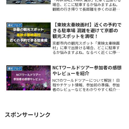
場合、どこに駐車するか悩みますよね。
観戦の行き帰りで長距離を歩くのは避け
たいところです。なるべく近くに停めた
い確実に駐車できるという安心感が欲し
い時間料金を気にせず楽しみたい駐車場
【東映太秦映画村】近くの予約で
雑記ブログ
を探すのにReadMore...
きる駐車場 混雑を避けて京都の
観光スポットを満喫！
京都市内の観光スポット「東映太秦映画
村」に車で出掛ける場合、どこに駐車す
るか悩みますよね。なるべく近くに停め
たい時間料金を気にせず楽しみたい駐車
場を探すのに時間をかけたくない自由に
入出庫がしたい帰りは渋滞を避けてスム
NCTワールドツアー参加者の感想
雑記ブログ
ーズに帰りたいここでは、ReadMore...
やレビューを紹介
NCTのワールドツアーについて解説！ 日
程やチケット情報、参加前の準備、参加
者のレビューなどをわかりやすく紹介し
ます。 NCTファン必見！
スポンサーリンク