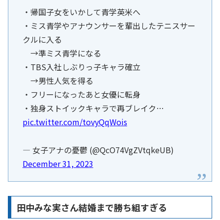
・帰国子女をいかして青学英米へ
・ミス青学やアナウンサーを輩出したテニスサー
クルに入る
→準ミス青学になる
・TBS入社しぶりっ子キャラ確立
→男性人気を得る
・フリーになったあと女優に転身
・独身ストイックキャラで再ブレイク…
pic.twitter.com/tovyQqWois
— 女子アナの憂鬱 (@QcO74VgZVtqkeUB)
December 31, 2023
田中みな実さん結婚まで勝ち組すぎる