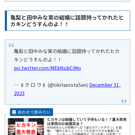
亀梨と田中みな実の結婚に話題持ってかれたヒ
カキンどうすんのよ！！
亀梨と田中みな実の結婚に話題持ってかれたヒカ
キンどうすんのよ！！
pic.twitter.com/MEkNubCiMo
— 🍢ク 口 ウ🍢 (@okitaorutaSan)
December 31,
2023
ヒカキンは結婚していて子供もいる！？重大発表
は家族のお披露目会？
HIKAKINさんが年明けへの「謎のカウントダウン」を説
明。「僕の人生にとってとても大切で大きな発表にな
る」 ユーチューブの番組内で「6つの説」は否定してい