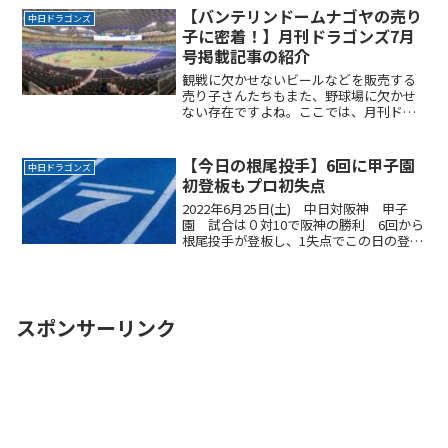
ラウンドに降りてみた様子を紹介しま
【バンテリンドームナゴヤの売り
中日ドラゴンズ
す。 試合終了後に直前まで選手がプレー
子に密着！】月刊ドラゴンズ7月
していたグラウンドに降りて自由に散策
号掲載記事の紹介
できます。
観戦に欠かせないビールなどを販売する
売り子さんたちもまた、野球場に欠かせ
ない存在ですよね。ここでは、月刊ドラ
ゴンズ7月号で、バンテリンドーム内でビ
ールなどを販売する売り子さんの働きに
密着した記事を紹介しています。
【今日の根尾投手】6回に甲子園
中日ドラゴンズ
初登板もプロ初失点
2022年6月25日(土) 中日対阪神 甲子
園 試合は０対10で阪神の勝利 6回から
根尾投手が登板し、1失点でこの日の登板
を終えた。初失点だったけど、これもい
い経験だ。課題も見つかったことだろ
う。次回の登板に向けて準備をしてほし
い。
スポンサーリンク