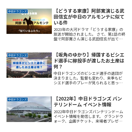
に発揮させるために現役ドラフトを検討
するのも一つの方法です。以下に、その
【どうする家康】阿部寛演じる武
中日ドラゴンズ
理由と彼を欲しがる可能性ReadMore...
田信玄が中日のアルモンテに似て
いる件
2023年の大河ドラマ「どうする家康」の
放送が開始されました。 さて、第1話の終
盤で阿部寛さん演じる武田信玄が出て来
ました。 ん?どこかで見覚えが… 中日フ
ァンではお馴染み髭のアルモンテにそっ
くりではありませんか。 アルモンテは今
【坂角のゆかり】帰国するビシエ
中日ドラゴンズ
季から中日ドラゴンズに出戻って来た選
ド選手に柳投手が渡したお土産は
手です。阿部寛さんとアルモンテの活躍
何？
に注目です。
中日ドラゴンズのビシエド選手の退団が
決まりました。監督も変わり、来季もビ
シエド選手のプレーが見られると思って
いたのですが非常に残念です。本人は日
本でのプレーを希望しているようなの
で、どこかの球団がビシエドを獲得して
【2022年】中日ドラゴンズ バン
中日ドラゴンズ
くれることを切に望みます。ReadMore...
テリンドーム イベント情報
2022年中日ドラゴンズバンテリンドーム
イベント情報を発信します。 グランドウ
ォーク、企画チケット、来場者プレゼン
トなど特典のある試合の情報です。 グラ
ウンドウォークイベントでは、実際にグ