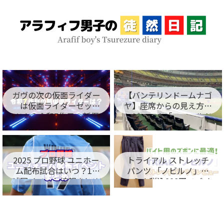
ガヴの次の仮面ライダー
【バンテリンドームナゴ
は仮面ライダーゼッ
ヤ】座席からの見え方を
ツ！？令和7作目の新仮
レビュー！「フィールド
面ライダー名が判明！
シート編」
2025 プロ野球 ユニホー
トライアル ストレッチ
ム配布試合はいつ？12
パンツ 「ノビルノ」口
球団イベント情報まとめ
コミ！税込998円でバイ
ト用のズボンに最適！