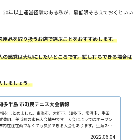
、20年以上運営経験のある私が、最低限そろえておくといい
ス用品を取り扱うお店で選ぶことをおすすめします。
人の感覚は大切にしたいところです。
試し打ちできる場合は
入しましょう。
県 知多半島 市町民テニス大会情報
情報をまとめました。東海市、大府市、知多市、常滑市、半田
武豊町、美浜町の市民大会情報です。大会によってはオープン
市内在住在勤でなくても参加できる大会もあります。生涯スポ
ここ知多半島内でも盛んに行われており、テニス愛好家も多い
2022.06.04