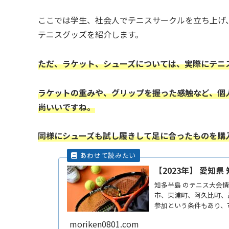
ここでは学生、社会人でテニスサークルを立ち上げ
テニスグッズを紹介します。
ただ、ラケット、シューズについては、実際にテニ
ラケットの重みや、グリップを握った感触など、個
尚いいですね。
同様に
シューズも試し履きして足に合ったものを購
【2023年】 愛知
知多半島 のテニス大会
市、東浦町、阿久比町、
参加という条件もあり、
ーツでもあるテニスは、
moriken0801.com
です。