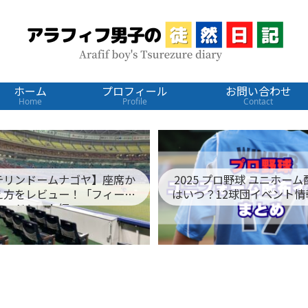
ホーム
プロフィール
お問い合わせ
Home
Profile
Contact
テリンドームナゴヤ】座席か
2025 プロ野球 ユニホー
え方をレビュー！「フィール
はいつ？12球団イベント情
ドシート編」