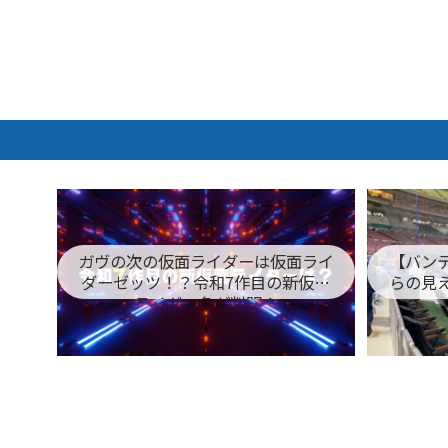
ガヴの次の仮面ライダーは仮面ライ
【バン
ダーゼッツ！？令和7作目の新仮面
らの見
ライダー名が判明！