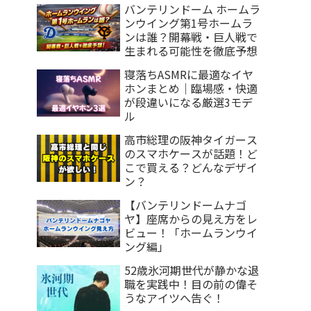
バンテリンドーム ホームラ
ンウイング第1号ホームラ
ンは誰？開幕戦・巨人戦で
生まれる可能性を徹底予想
寝落ちASMRに最適なイヤ
ホンまとめ｜臨場感・快適
が段違いになる厳選3モデ
ル
高市総理の阪神タイガース
のスマホケースが話題！ど
こで買える？どんなデザイ
ン？
【バンテリンドームナゴ
ヤ】座席からの見え方をレ
ビュー！「ホームランウイ
ング編」
52歳氷河期世代が静かな退
職を実践中！目の前の偉そ
うなアイツへ告ぐ！