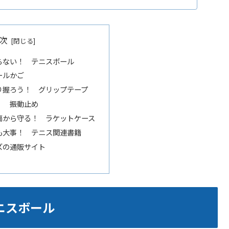
次
らない！ テニスボール
ールかご
り握ろう！ グリップテープ
！ 振動止め
傷から守る！ ラケットケース
も大事！ テニス関連書籍
ズの通販サイト
ニスボール