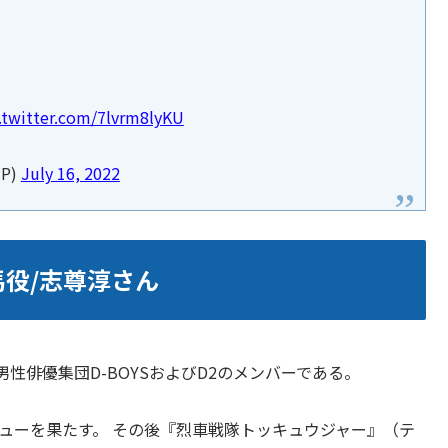
.twitter.com/7lvrm8lyKU
JP)
July 16, 2022
蔵馬役/志尊淳さん
性俳優集団D-BOYSおよびD2のメンバーである。
ビューを果たす。 その後『烈車戦隊トッキュウジャー』（テ