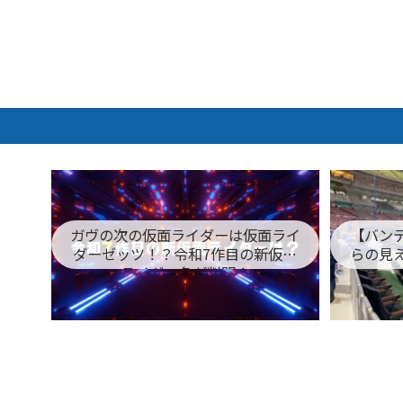
ガヴの次の仮面ライダーは仮面ライ
【バン
ダーゼッツ！？令和7作目の新仮面
らの見
ライダー名が判明！