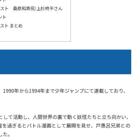
 キャスト 桑原和真役/上杉柊平さん
ント
キャスト まとめ
990年から1994年まで少年ジャンプにて連載しており、
として活動し、人間世界の裏で動く妖怪たちと立ち向かい、
盤を過ぎるとバトル漫画として展開を見せ、戸愚呂兄弟との
した。