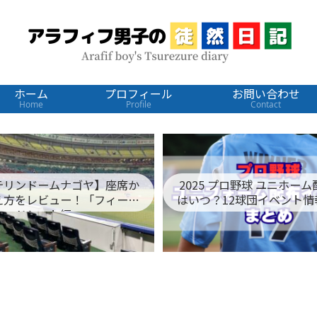
ホーム
プロフィール
お問い合わせ
Home
Profile
Contact
テリンドームナゴヤ】座席か
2025 プロ野球 ユニホー
え方をレビュー！「フィール
はいつ？12球団イベント情
ドシート編」