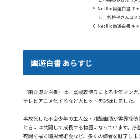
Netflix 幽遊白書
上杉柊平さんコメ
Netflix 幽遊白書 
幽遊白書 あらすじ
『幽☆遊☆白書』は、冨樫義博氏による少年マンガ。1
テレビアニメ化するなど大ヒットを記録しました。
事故死した不良少年の主人公・浦飯幽助が霊界探偵
ときには共闘して成長する物語になっています。序
死闘を描く暗黒武術会など、多くの読者を魅了しま