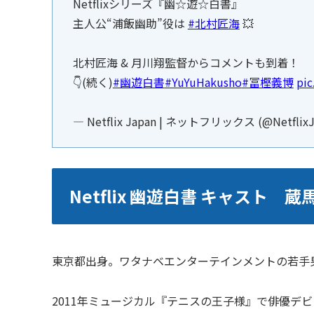
Netflixシリーズ『幽☆遊☆白書』
主人公“浦飯幽助”役は
#北村匠海
💥
北村匠海 & 月川翔監督からコメントも到着！
👇(続く)
#幽遊白書
#YuYuHakusho
#冨樫義博
pic
— Netflix Japan | ネットフリックス (@Netflix
Netflix 幽遊白書 キャスト 
東京都出身。ワタナベエンターテインメントの若手男
2011年ミュージカル『テニスの王子様』で俳優デ