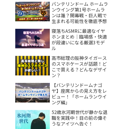
バンテリンドーム ホームラ
ンウイング第1号ホームラ
ンは誰？開幕戦・巨人戦で
生まれる可能性を徹底予想
寝落ちASMRに最適なイヤ
ホンまとめ｜臨場感・快適
が段違いになる厳選3モデ
ル
高市総理の阪神タイガース
のスマホケースが話題！ど
こで買える？どんなデザイ
ン？
【バンテリンドームナゴ
ヤ】座席からの見え方をレ
ビュー！「ホームランウイ
ング編」
52歳氷河期世代が静かな退
職を実践中！目の前の偉そ
うなアイツへ告ぐ！