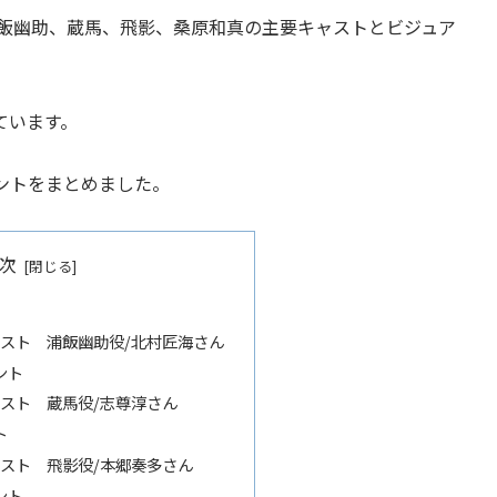
の浦飯幽助、蔵馬、飛影、桑原和真の主要キャストとビジュア
ています。
ントをまとめました。
次
 キャスト 浦飯幽助役/北村匠海さん
ント
 キャスト 蔵馬役/志尊淳さん
ト
 キャスト 飛影役/本郷奏多さん
ント