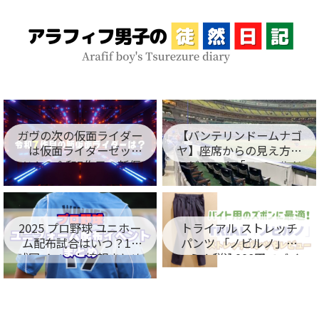
ガヴの次の仮面ライダー
【バンテリンドームナゴ
は仮面ライダーゼッ
ヤ】座席からの見え方を
ツ！？令和7作目の新仮
レビュー！「フィールド
面ライダー名が判明！
シート編」
2025 プロ野球 ユニホー
トライアル ストレッチ
ム配布試合はいつ？12
パンツ 「ノビルノ」口
球団イベント情報まとめ
コミ！税込998円でバイ
ト用のズボンに最適！