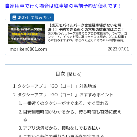
自家用車で行く場合は駐車場の事前予約が便利です！
【楽天モバイルパーク宮城駐車場がないを解
決！】予約できる近くの穴場の駐車場はここ！
楽天モバイルパーク宮城でのプロ野球観戦や、ライブ、コ
ンサート、イベント等に車で出掛ける場合、どこに駐車す
るか悩みますよね。なるべく近くに停めたい時間料金を気
にせずイベントを楽しみたい駐車場を探すのに時間をかけ
たくない自由に入出庫がしたい帰りReadMore...
2023.07.01
moriken0801.com
目次
タクシーアプリ「GO（ゴー）」対象地域
タクシーアプリ「GO（ゴー）」おすすめポイント
一番近くのタクシーがすぐ来る、すぐ乗れる
目安到着時間がわかるから、待ち時間も有効に使え
る
アプリ決済だから、接触なしでお支払い
こだわり条件で乗りたい車両を指定できる