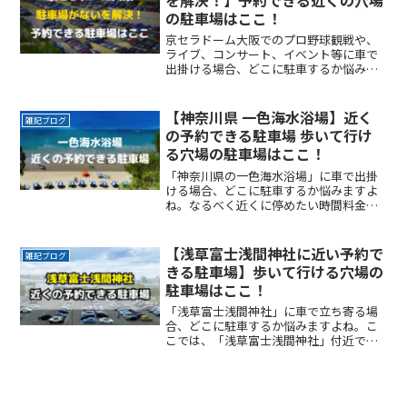
を解決！】予約できる近くの穴場
の駐車場はここ！
京セラドーム大阪でのプロ野球観戦や、
ライブ、コンサート、イベント等に車で
出掛ける場合、どこに駐車するか悩みま
すよね。なるべく近くに停めたい時間料
金を気にせずイベントを楽しみたい駐車
場を探すのに時間をかけたくない自由に
【神奈川県 一色海水浴場】近く
雑記ブログ
入出庫がしたい帰りは渋滞ReadMore...
の予約できる駐車場 歩いて行け
る穴場の駐車場はここ！
「神奈川県の一色海水浴場」に車で出掛
ける場合、どこに駐車するか悩みますよ
ね。なるべく近くに停めたい時間料金を
気にせず楽しみたい駐車場を探すのに時
間をかけたくない自由に入出庫がしたい
帰りは渋滞を避けてスムーズに帰りたい
【浅草富士浅間神社に近い予約で
雑記ブログ
ここでは、「神奈川県の一ReadMore...
きる駐車場】歩いて行ける穴場の
駐車場はここ！
「浅草富士浅間神社」に車で立ち寄る場
合、どこに駐車するか悩みますよね。こ
こでは、「浅草富士浅間神社」付近でお
得に駐車できるサービスを紹介します。
なるべく近くに停めたい時間料金を気に
せずイベントを楽しみたい駐車場を探す
のに時間をかけたくない自ReadMore...