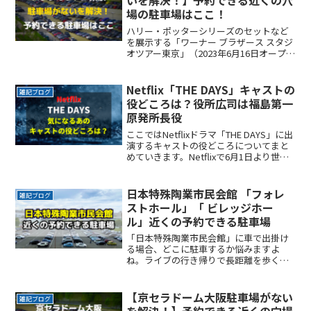
いを解決！】予約できる近くの穴
場の駐車場はここ！
ハリー・ポッターシリーズのセットなど
を展示する「ワーナー ブラザース スタジ
オツアー東京」（2023年6月16日オープ
ン予定）に車で出掛ける場合、どこに駐
車するか悩みますよね。なるべく近くに
停めたい時間料金を気にせずイベントを
Netflix「THE DAYS」キャストの
雑記ブログ
楽しみたい駐車ReadMore...
役どころは？役所広司は福島第一
原発所長役
ここではNetflixドラマ「THE DAYS」に出
演するキャストの役どころについてまと
めていきます。Netflixで6月1日より世界
独占配信！ 「THE DAYS」2011年3月11
日、マグニチュード9.0の巨大地震が発
生。日本の首都・東ReadMore...
日本特殊陶業市民会館 「フォレ
雑記ブログ
ストホール」「 ビレッジホー
ル」近くの予約できる駐車場
「日本特殊陶業市民会館」に車で出掛け
る場合、どこに駐車するか悩みますよ
ね。ライブの行き帰りで長距離を歩くの
は避けたいところです。なるべく近くに
停めたい確実に駐車できるという安心感
が欲しい時間料金を気にせず楽しみたい
【京セラドーム大阪駐車場がない
雑記ブログ
駐車場を探すのに時間をかけReadMore...