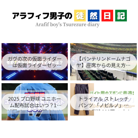
ガヴの次の仮面ライダー
【バンテリンドームナゴ
は仮面ライダーゼッ
ヤ】座席からの見え方を
ツ！？令和7作目の新仮
レビュー！「フィールド
面ライダー名が判明！
シート編」
2025 プロ野球 ユニホー
トライアル ストレッチ
ム配布試合はいつ？12
パンツ 「ノビルノ」口
球団イベント情報まとめ
コミ！税込998円でバイ
ト用のズボンに最適！