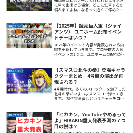
福岡県立総合プールで行われる世界水泳
に車で出掛ける場合、どこに駐車するか
悩みますよね。なるべく近くに停めたい
時間料金を気にせずイベントを楽しみた
い駐車場を探すのに時間をかけたくない
自由に入出庫がしたい帰りは渋滞を避け
【2025年】読売巨人軍（ジャイ
雑記ブログ
てスムーズに帰りたいここReadMore...
アンツ） ユニホーム配布イベン
トデーはいつ？
2025年のイベント内容が発表されたら内
容を更新していきます。プロ野球の人気
イベントの1つに、ユニホームの配布が行
われる試合がありますよね。球場全体で
同じユニホームを着用し応援する試合
は、通常より何倍もの盛り上がりを感じ
【スマスロ北斗の拳】登場キャラ
雑記ブログ
ます。ここでは、20ReadMore...
クターまとめ 4号機の演出が再
現される？
4号機時代、多くのスロッターを魅了した
北斗の拳がいよいよスマスロで帰ってき
ます。 初代完全復活というキャッチコピ
ーに期待が高まります。 ここでは4号機北
斗の拳の演出、とくに強敵（とも）たち
とのバトルシーンをまとめてみました。
「ヒカキン、YouTubeやめるって
雑記ブログ
熱狂した4号機時代の銘機の登場までもう
よ」HIKAKIN重大発表予測の７つ
しばらくです！
目の説は？