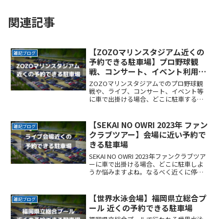
関連記事
【ZOZOマリンスタジアム近くの
雑記ブログ
予約できる駐車場】プロ野球観
戦、コンサート、イベント利用に
便利
ZOZOマリンスタジアムでのプロ野球観
戦や、ライブ、コンサート、イベント等
に車で出掛ける場合、どこに駐車するか
悩みますよね。なるべく近くに停めたい
時間料金を気にせずイベントを楽しみた
い駐車場を探すのに時間をかけたくない
【SEKAI NO OWRI 2023年 ファン
雑記ブログ
自由に入出庫がしたい帰ReadMore...
クラブツアー】会場に近い予約で
きる駐車場
SEKAI NO OWRI 2023年ファンクラブツア
ーに車で出掛ける場合、どこに駐車しよ
うか悩みますよね。なるべく近くに停め
たい 。時間料金を気にせずライブを楽し
みたい 。 帰りはスムーズに帰りたい 。こ
こでは、SEKAI NO OWRI 2023年ファンク
【世界水泳会場】福岡県立総合プ
雑記ブログ
ラブツアー会場付近でお得に駐車できる
ール 近くの予約できる駐車場
サービスを紹介します。