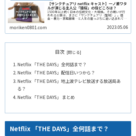
【サンクチュアリ netflix キャスト】一ノ瀬ワタ
ルが演じる主人公「猿桜」の役どころは？
1500年以上続く日本の伝統文化・大相撲。 その戦いが行
われる土俵は、まさに「サンクチュアリ（聖域）」。借
金・暴力・家庭崩壊…と人生の崖っぷちに追い込まれてい
た暴れん坊・小瀬清は、「相撲は金になる」というスカウ
トの言葉に惹かれ、若手力士「猿ReadMore...
2023.05.06
moriken0801.com
目次
Netflix 「THE DAYS」全何話まで？
Netflix 「THE DAYS」配信日いつから？
Netflix 「THE DAYS」地上波テレビ放送する放送局あ
る？
Netflix 「THE DAYS」 まとめ
Netflix 「THE DAYS」全何話まで？