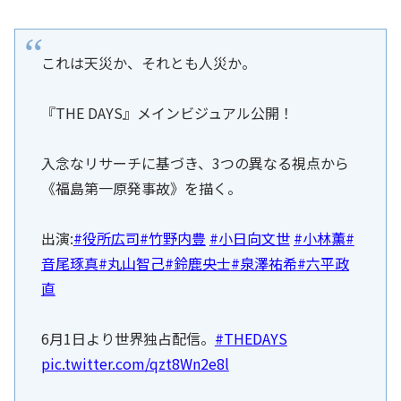
これは天災か、それとも人災か。
『THE DAYS』メインビジュアル公開！
入念なリサーチに基づき、3つの異なる視点から
《福島第一原発事故》を描く。
出演:
#役所広司
#竹野内豊
#小日向文世
#小林薫
#
音尾琢真
#丸山智己
#鈴鹿央士
#泉澤祐希
#六平政
直
6月1日より世界独占配信。
#THEDAYS
pic.twitter.com/qzt8Wn2e8l