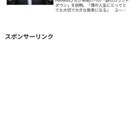
HIKAKINさんが年明けへの「謎のカウント
ダウン」を説明。「僕の人生にとってと
ても大切で大きな発表になる」 ユーチ
ューブの番組内で「6つの説」は否定して
いる。では、正解である7つ目の説を予想
してみたいと思います。答え合わせは12
月31日かReadMore...
スポンサーリンク