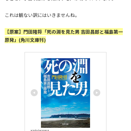
これは観ない訳にはいきませんね。
【原案】門田隆将「死の淵を見た男 吉田昌郎と福島第一
原発」(角川文庫刊)
KADOKAWA