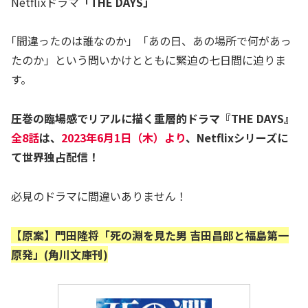
Netflixドラマ
「THE DAYS」
｢間違ったのは誰なのか」「あの日、あの場所で何があっ
たのか」という問いかけとともに緊迫の七日間に迫りま
す。
圧巻の臨場感でリアルに描く重層的ドラマ『THE DAYS』
全8話
は、
2023年6月1日（木）より
、Netflixシリーズに
て世界独占配信！
必見のドラマに間違いありません！
【原案】門田隆将「死の淵を見た男 吉田昌郎と福島第一
原発」(角川文庫刊)