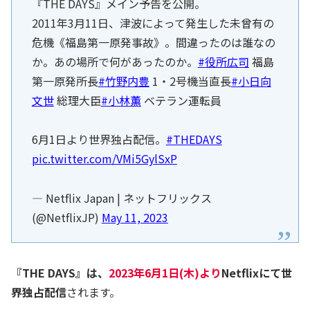
『THE DAYS』メイン予告を公開。
2011年3月11日、津波によって発生した未曾有の
危機《福島第一原発事故》。間違ったのは誰なの
か。あの場所で何があったのか。
#役所広司
福島
第一原発所⻑
#竹野内豊
1・2号機当直⻑
#小日向
文世
総理大臣
#小林薫
ベテラン運転員
6月1日より世界独占配信。
#THEDAYS
pic.twitter.com/VMi5GylSxP
— Netflix Japan | ネットフリックス
(@NetflixJP)
May 11, 2023
『THE DAYS』は、
2023年6月1日(木)より
Netflixにて世
界独占配信
されます。