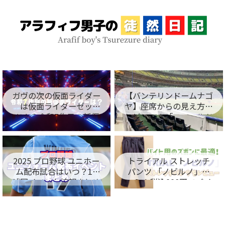
ガヴの次の仮面ライダー
【バンテリンドームナゴ
は仮面ライダーゼッ
ヤ】座席からの見え方を
ツ！？令和7作目の新仮
レビュー！「フィールド
面ライダー名が判明！
シート編」
2025 プロ野球 ユニホー
トライアル ストレッチ
ム配布試合はいつ？12
パンツ 「ノビルノ」口
球団イベント情報まとめ
コミ！税込998円でバイ
ト用のズボンに最適！