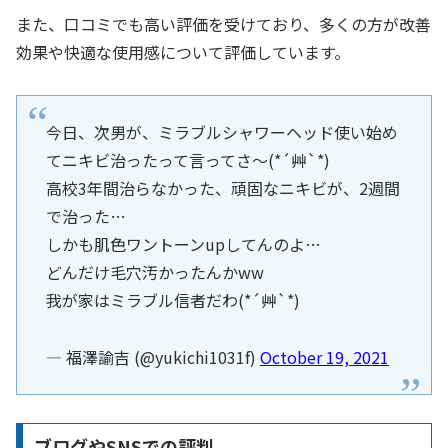
また、口コミでも高い評価を受けており、多くの方が改善
効果や快適な使用感について評価しています。
今日、次男が、ミラブルシャワーヘッド使い始め
てニキビ治ったって言ってさ〜(*´艸`*)
高校3年間治らなかった、頑固なニキビが、2週間
で治った…
しかも肌色ワントーンupしてんのよ…
どんだけ毛穴汚かったんかww
我が家はミラブル信者だわ(*´艸`*)
— 福澤諭吉 (@yukichi1031f)
October 19, 2021
ブログやSNSでの評判