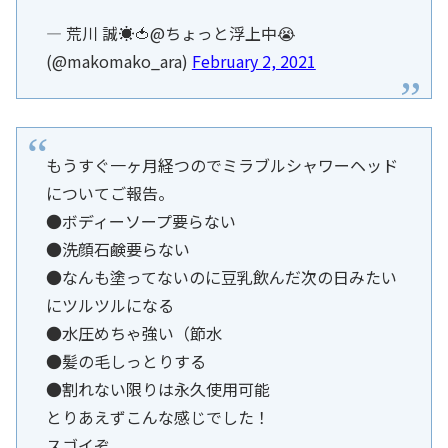
— 荒川 誠☀🍅@ちょっと浮上中😭
(@makomako_ara)
February 2, 2021
もうすぐ一ヶ月経つのでミラブルシャワーヘッド
についてご報告。
●ボディーソープ要らない
●洗顔石鹸要らない
●なんも塗ってないのに豆乳飲んだ次の日みたい
にツルツルになる
●水圧めちゃ強い（節水
●髪の毛しっとりする
●割れない限りは永久使用可能
とりあえずこんな感じでした！
スゴイぞ