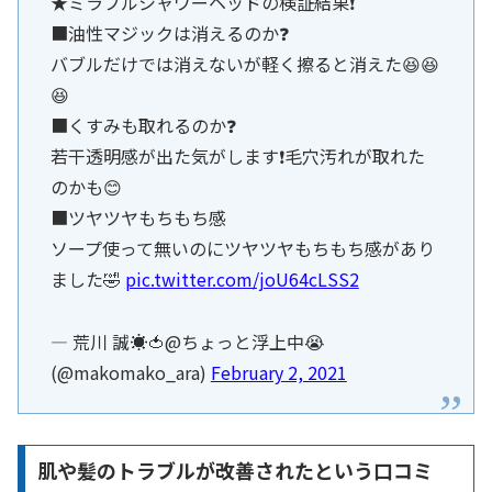
★ミラブルシャワーヘッドの検証結果❗
■油性マジックは消えるのか❓
バブルだけでは消えないが軽く擦ると消えた😆😆
😆
■くすみも取れるのか❓
若干透明感が出た気がします❗毛穴汚れが取れた
のかも😊
■ツヤツヤもちもち感
ソープ使って無いのにツヤツヤもちもち感があり
ました🤣
pic.twitter.com/joU64cLSS2
— 荒川 誠☀🍅@ちょっと浮上中😭
(@makomako_ara)
February 2, 2021
肌や髪のトラブルが改善されたという口コミ