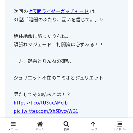
次回の
#仮面ライダーガッチャード
は！
31話「暗闇のふたり、互いを信じて。」✨
絶体絶命に陥ったりんね。
頑張れマジェード！打開策は必ずある！！
一方、静奈とりんねの確執
ジュリエット不在のロミオとジュリエット
果たしてその結末とは！？
https://t.co/tU3ucAMcfb
pic.twitter.com/Xh5DvcvWG1
— 仮面ライダーガッチャード【東映公式】
メニュー
ホーム
検索
トップ
サイドバー