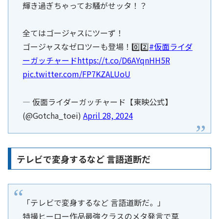
輝き過ぎちゃってお騒がせッタ！？
全てはゴージャスにツーず！
ゴージャスなゼロツーも登場！0️⃣2️⃣
#仮面ライダ
ーガッチャード
https://t.co/D6AYqnHH5R
pic.twitter.com/FP7KZALUoU
— 仮面ライダーガッチャード【東映公式】
(@Gotcha_toei)
April 28, 2024
テレビで変身するなど 言語道断だ
「テレビで変身するなど 言語道断だ。」
特撮ヒーロー作品最強クラスのメタ発言で草