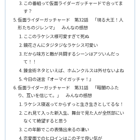
この番組って仮面ライダーガッチャードで合ってま
す？
仮面ライダーガッチャード 第32話 「現る大王！人
形たちのジレンマ」 みんなの感想
ここのラケシス様可愛すぎて死ぬ
鏡花さんにタジタジなラケシス可愛い
だから味方と敵が共闘するシーンはアツいんだっ
て！！
錬金術ネタといえば、ホムンクルスは外せないよね
今日の迷言『オーマイガッチャ！』
仮面ライダーガッチャード 第31話 「暗闇のふた
り、互いを信じて。」 みんなの感想
ラケシス寝返ってからずっと生き生きとしてるな！
これ見て入った新入生、舞台で見た人が全然部にい
なくて絶望すると思う
この年齢でこの表情出来るの凄い
恋愛面でのヒロインはこの子で良い気が