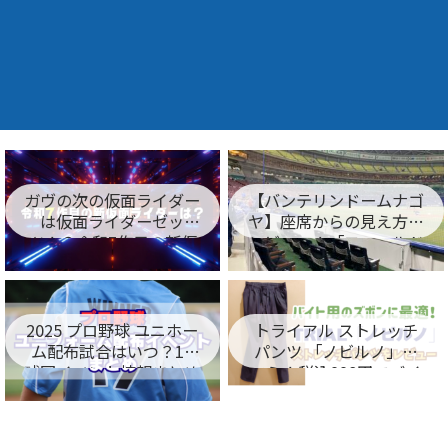
ガヴの次の仮面ライダー
【バンテリンドームナゴ
は仮面ライダーゼッ
ヤ】座席からの見え方を
ツ！？令和7作目の新仮
レビュー！「フィールド
面ライダー名が判明！
シート編」
2025 プロ野球 ユニホー
トライアル ストレッチ
ム配布試合はいつ？12
パンツ 「ノビルノ」口
球団イベント情報まとめ
コミ！税込998円でバイ
ト用のズボンに最適！