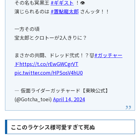
その名も冥黒王
#ギギスト
！👁️
演じられるのは
#置鮎龍太郎
さんッタ！！
一方その頃
宝太郎とクロトーが2人きりに？
まさかの共闘、ドレッド弐式！？👹
#ガッチャー
ド
https://t.co/rEwGWCgrVT
pic.twitter.com/HPSosV4hU0
— 仮面ライダーガッチャード【東映公式】
(@Gotcha_toei)
April 14, 2024
ここのラケシス様可愛すぎて死ぬ