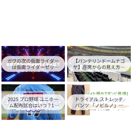
ガヴの次の仮面ライダー
【バンテリンドームナゴ
は仮面ライダーゼッ
ヤ】座席からの見え方を
ツ！？令和7作目の新仮
レビュー！「フィールド
面ライダー名が判明！
シート編」
2025 プロ野球 ユニホー
トライアル ストレッチ
ム配布試合はいつ？12
パンツ 「ノビルノ」口
球団イベント情報まとめ
コミ！税込998円でバイ
ト用のズボンに最適！