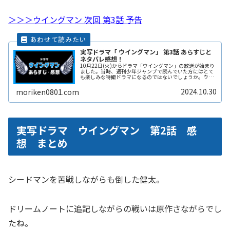
＞＞＞ウイングマン 次回 第3話 予告
実写ドラマ「 ウイングマン」 第3話 あらすじと
ネタバレ感想！
10月22日(火)からドラマ「ウイングマン」の放送が始まり
ました。当時、週刊少年ジャンプで読んでいた方にはとて
も楽しみな特撮ドラマになるのではないでしょうか。ウイ
ングマンの変身シーンや、各キャストの演じるキャラクタ
ーなど見どころが満載ですねReadMore...
2024.10.30
moriken0801.com
実写ドラマ ウイングマン 第2話 感
想 まとめ
シードマンを苦戦しながらも倒した健太。
ドリームノートに追記しながらの戦いは原作さながらでし
たね。