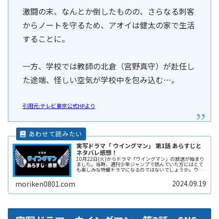
激闘の末、なんとか倒したものの、さらなる刺客
からノートを守るため、アオイは健太の家で生活
することに。
一方、学校では教師の北倉（宮野真守）が赴任し
た途端、怪しい空気が学校中を包み込む…。
引用元:テレビ東京公式HPより
実写ドラマ「 ウイングマン」 第1話 あらすじと
ネタバレ感想！
10月22日(火)からドラマ「ウイングマン」の放送が始まり
ました。当時、週刊少年ジャンプで読んでいた方にはとて
も楽しみな特撮ドラマになるのではないでしょうか。ウイ
ングマンの変身シーンや、各キャストの演じるキャラクタ
ーなど見どころが満載ですねReadMore...
2024.09.19
moriken0801.com