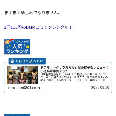
ますます楽しみでなりません。
1冊115円のDMMコミックレンタル！
ドラマ「トクサツガガガ」展の様子をレビュー！
小道具が本気すぎた！
NHK名古屋放送センタービルで開催されたドラマ「トクサ
ツガガガ」展の様子を紹介。オタクの「あるあるネタ」の
数々に加え、「仮面ライダー」「スーパー戦隊シリーズ」
で知られる東映の協力によって実現した「本気すぎる」特
撮パート衣装、小物などは必見です。
2022.09.10
moriken0801.com