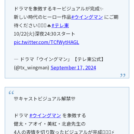
ドラマを象徴するキービジュアルが完成✨
新しい時代のヒーロー作品
#ウイングマン
にご期
待ください🦸🏻‍♂️🔥
#テレ東
10/22(火)深夜24:30スタート
pic.twitter.com/TCfWytHAGL
— ドラマ「ウイングマン」【テレ東公式】
(@tx_wingman)
September 17, 2024
🎊キャストビジュアル解禁🎊
ドラマ
#ウイングマン
を象徴する
健太・アオイ・美紅・北倉先生の
4人の表情を切り取ったビジュアルが完成🦸🏻‍♂️⚡️