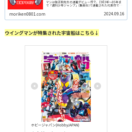
マンは桂正和先生の連載デビュー作で、1983年〜85年ま
で「週刊少年ジャンプ」(集英社)で連載された代表作で
す。原作に登場したドリムノートを模して、よくウイング
マンを落書きしたものです。主ReadMore...
2024.09.16
moriken0801.com
ウイングマンが特集された宇宙船はこちら↓
ホビージャパン(HobbyJAPAN)