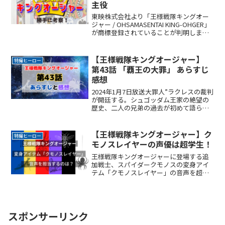
主役
東映株式会社より「王様戦隊キングオー
ジャー / OHSAMASENTAI KING-OHGER」
が商標登録されていることが判明しまし
た。ここでは新スーパー戦隊シリーズ第
47作品目「王様戦隊キングオージャー」
について勝手に考察をしてみました。キ
【王様戦隊キングオージャー】
特撮ヒーロー
ングオージャー,キングオウジャー
第43話 「覇王の大罪」 あらすじ
感想
2024年1月7日放送大罪人”ラクレスの裁判
が開廷する。シュゴッダム王家の絶望の
歴史、二人の兄弟の過去が初めて語られ
る！なぜ覇王ラクレスは生まれたのかそ
の鍵を握る前国王コーカス登場！>>>メ
ルカリでキングオージャーグッズを探す
【王様戦隊キングオージャー】ク
特撮ヒーロー
メルカリでキンReadMore...
モノスレイヤーの声優は超学生！
王様戦隊キングオージャーに登場する追
加戦士、スパイダークモノスの変身アイ
テム「クモノスレイヤー」の音声を超学
生がつとめることが分かりました。クモ
ノスレイヤーを使って変身するシーンが
どのように描かれるのか。そこに超学生
の声が合わさったときの演出は見もので
すね。
スポンサーリンク