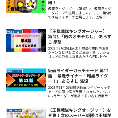
場！
仮面ライダーギーツ第4話で、仮面ライダ
ーダパーンが退場しました。そして第5話
では新ライダーが登場します。退場ライ
ダーはシロー、ギンペンに続き早くも3人
目です。デザイアグランプリ2戦目の第3
ウェーブが終了した時点でダパーンのポ
【王様戦隊キングオージャー】
特撮ヒーロー
イントは最下位でした。
第4話 「殿のオモテなし」 あらす
じ 感想
2023年3月26日放送！物語の展開や変身
シーンなど見どころが満載！新しいシュ
ゴッドの登場はあるのか？今回はトウフ
国が舞台！ハチオージャーの活躍が楽し
みですね。今日は春分の日❗️春分の日の趣
旨は「自然をたたえ、生物をいつくし
仮面ライダーガッチャード 第12
特撮ヒーロー
む」らしいです。ReadMore...
話 「暴走ライナー！暗黒ライダ
ー！」 あらすじ 感想
2023年11月26日放送仮面ライダーガッチ
ャードの第12話が放送されました。つい
に2号ライダーが登場！その名も仮面ライ
ダードレッド令和ライダーの5作目の作品
としての期待感は最高潮です。ここでは
毎週視聴した感想をSNSの声を中心にま
【王様戦隊キングオージャー】を
特撮ヒーロー
とめていReadMore...
考察！次のスーパー戦隊は王様が